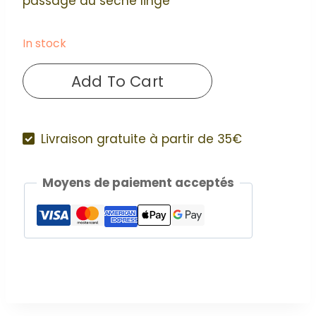
passage au sèche linge
In stock
Un
Add To Cart
pochon
et
cinq
Livraison gratuite à partir de 35€
lingettes
lavables
Moyens de paiement acceptés
quantity