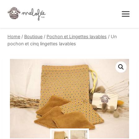
Skip
to
content
Home
/
Boutique
/
Pochon et Lingettes lavables
/
Un
pochon et cinq lingettes lavables